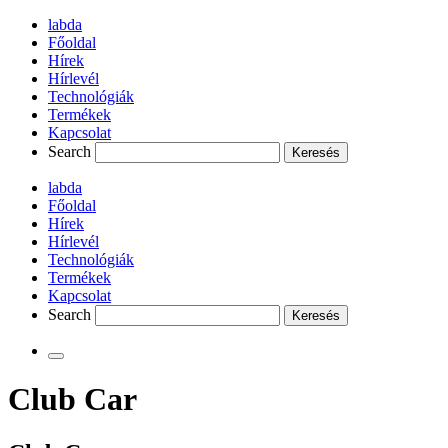
labda
Főoldal
Hírek
Hírlevél
Technológiák
Termékek
Kapcsolat
Search
labda
Főoldal
Hírek
Hírlevél
Technológiák
Termékek
Kapcsolat
Search
Club Car