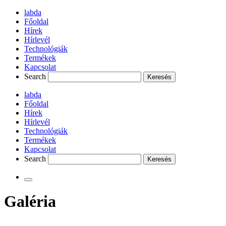
labda
Főoldal
Hírek
Hírlevél
Technológiák
Termékek
Kapcsolat
Search
labda
Főoldal
Hírek
Hírlevél
Technológiák
Termékek
Kapcsolat
Search
Galéria