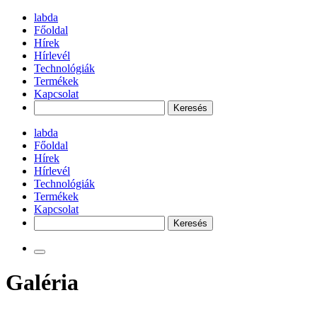
labda
Főoldal
Hírek
Hírlevél
Technológiák
Termékek
Kapcsolat
Search
labda
Főoldal
Hírek
Hírlevél
Technológiák
Termékek
Kapcsolat
Search
Galéria