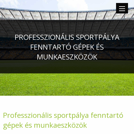
PROFESSZIONÁLIS SPORTPÁLYA
FENNTARTÓ GÉPEK ÉS
MUNKAESZKÖZÖK
Professzionális sportpálya fenntartó
gépek és munkaeszközök