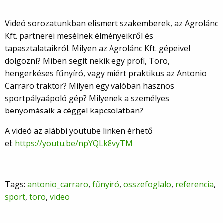
Videó sorozatunkban elismert szakemberek, az Agrolánc
Kft. partnerei mesélnek élményeikről és
tapasztalataikról. Milyen az Agrolánc Kft. gépeivel
dolgozni? Miben segít nekik egy profi, Toro,
hengerkéses fűnyíró, vagy miért praktikus az Antonio
Carraro traktor? Milyen egy valóban hasznos
sportpályaápoló gép? Milyenek a személyes
benyomásaik a céggel kapcsolatban?
A videó az alábbi youtube linken érhető
el:
https://youtu.be/npYQLk8vyTM
Tags:
antonio_carraro
,
fűnyíró
,
osszefoglalo
,
referencia
,
sport
,
toro
,
video