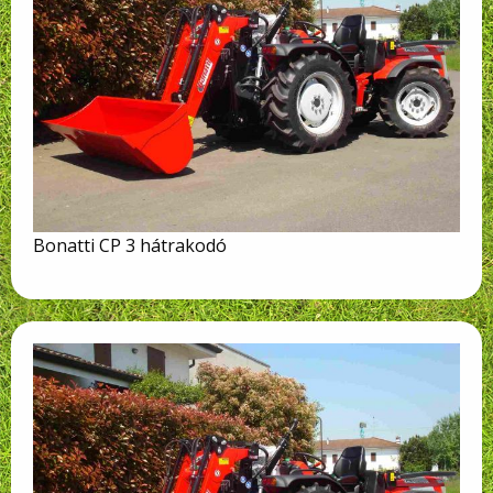
Bonatti CP 3 hátrakodó