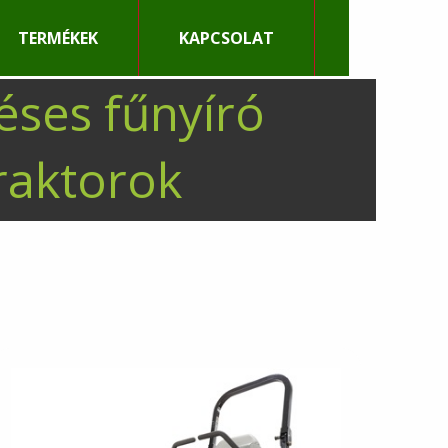
TERMÉKEK
KAPCSOLAT
éses fűnyíró
raktorok