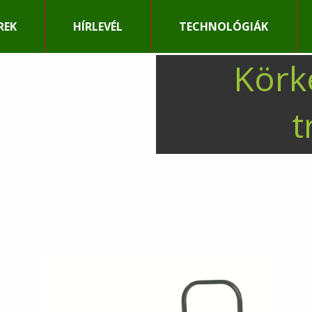
REK
HÍRLEVÉL
TECHNOLÓGIÁK
Körk
t